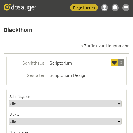
Registrieren
Blackthorn
Zurück zur Hauptsuche
0
Schrifthaus
Scriptorium
Gestalter
Scriptorium Design
Schriftsystem
Dickte
Strichstärke