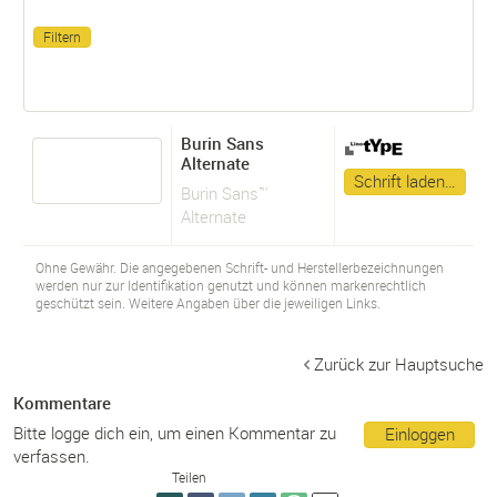
Burin Sans
Alternate
Schrift laden…
Burin Sans™
Alternate
Ohne Gewähr. Die angegebenen Schrift- und Herstellerbezeichnungen
werden nur zur Identifikation genutzt und können markenrechtlich
geschützt sein. Weitere Angaben über die jeweiligen Links.
Zurück zur Hauptsuche
Kommentare
Bitte logge dich ein, um einen Kommentar zu
Einloggen
verfassen.
Teilen