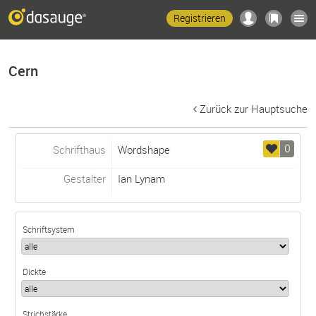
Registrieren
Cern
Zurück zur Hauptsuche
0
Schrifthaus
Wordshape
Gestalter
Ian Lynam
Schriftsystem
Dickte
Strichstärke