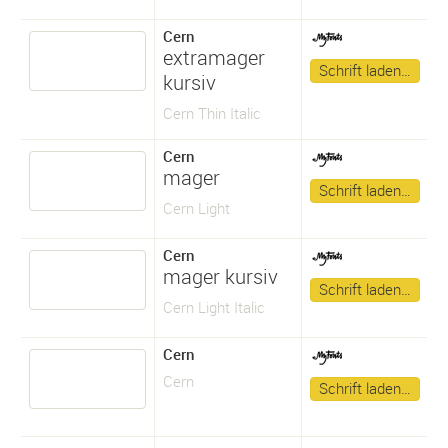
Cern
extramager
Schrift laden…
kursiv
Cern Thin Italic
Cern
mager
Schrift laden…
Cern Light
Cern
mager kursiv
Schrift laden…
Cern Light Italic
Cern
Cern
Schrift laden…