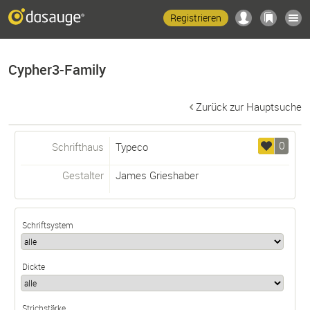
Registrieren
Cypher3-Family
Zurück zur Hauptsuche
0
Schrifthaus
Typeco
Gestalter
James Grieshaber
Schriftsystem
Dickte
Strichstärke