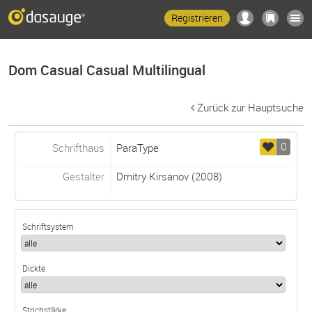
Registrieren
Dom Casual Casual Multilingual
Zurück zur Hauptsuche
0
Schrifthaus
ParaType
Gestalter
Dmitry Kirsanov
(2008)
Schriftsystem
Dickte
Strichstärke