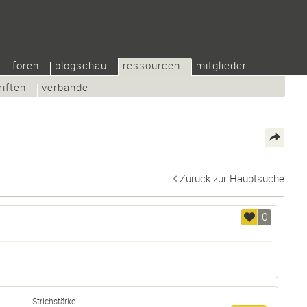
foren
blogschau
ressourcen
mitglieder
riften
verbände
Zurück zur Hauptsuche
0
Strichstärke