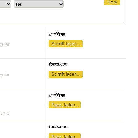
Schrift laden…
gular
Schrift laden…
gular
Paket laden…
lume
Paket laden…