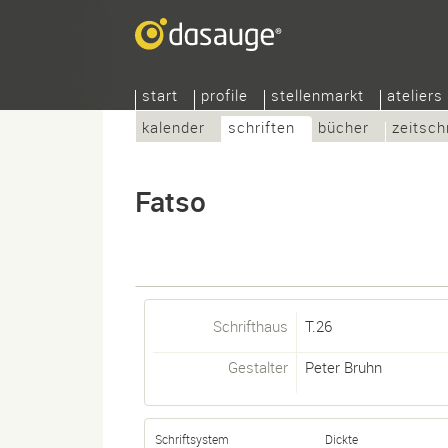
start
profile
stellenmarkt
ateliers
kalender
schriften
bücher
zeitsch
Fatso
Schrifthaus
T.26
Gestalter
Peter Bruhn
Schriftsystem
Dickte