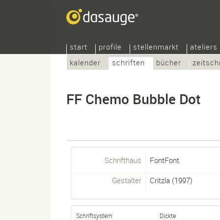
start
profile
stellenmarkt
ateliers
kalender
schriften
bücher
zeitsch
FF Chemo Bubble Dot
Schrifthaus
FontFont
Gestalter
Critzla
(1997)
Schriftsystem
Dickte