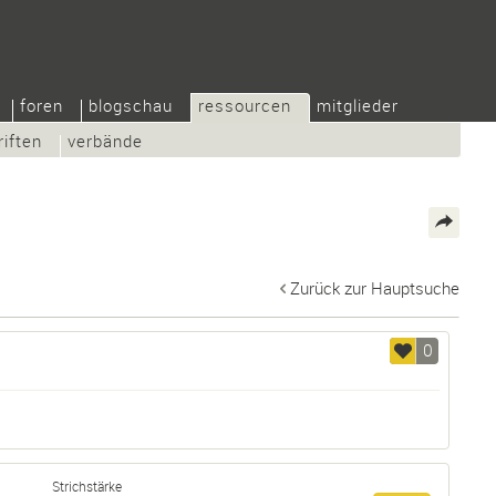
foren
blogschau
ressourcen
mitglieder
riften
verbände
Zurück zur Hauptsuche
0
Strichstärke