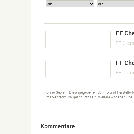
FF Ch
FF Chemo
FF Ch
FF Chemo
Ohne Gewähr. Die angegebenen Schrift- und Hersteller
markenrechtlich geschützt sein. Weitere Angaben über d
Kommentare