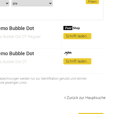
emo Bubble Dot
Schrift laden…
 Bubble Dot OT Regular
emo Bubble Dot
Schrift laden…
 Bubble Dot OT
bezeichnungen werden nur zur Identifikation genutzt und können
ie jeweiligen Links.
Zurück zur Hauptsuche