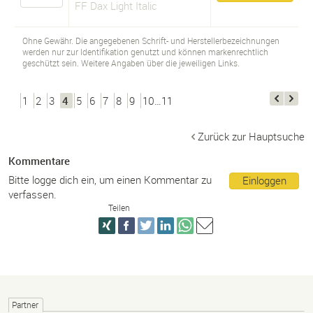
FF Dax Light Italic
Ohne Gewähr. Die angegebenen Schrift- und Herstellerbezeichnungen
werden nur zur Identifikation genutzt und können markenrechtlich
geschützt sein. Weitere Angaben über die jeweiligen Links.
1
2
3
4
5
6
7
8
9
10…11
Zurück zur Hauptsuche
Kommentare
Bitte logge dich ein, um einen Kommentar zu
Einloggen
verfassen.
Teilen
Partner