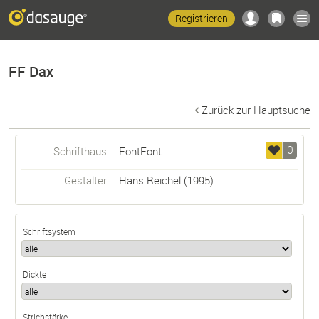
Registrieren
FF Dax
Zurück zur Hauptsuche
0
Schrifthaus
FontFont
Gestalter
Hans Reichel
(1995)
Schriftsystem
Dickte
Strichstärke