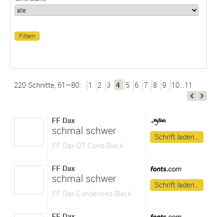
220 Schnitte, 61—80:
1
2
3
4
5
6
7
8
9
10…11
FF Dax
schmal schwer
Schrift laden…
FF Dax OT Cond Black
FF Dax
schmal schwer
Schrift laden…
FF Dax Condensed Black
FF Dax