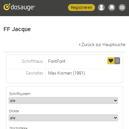
Registrieren
FF Jacque
Zurück zur Hauptsuche
0
Schrifthaus
FontFont
Gestalter
Max Kisman
(1991)
Schriftsystem
Dickte
Strichstärke