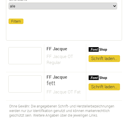
FF Jacque
FF Jacque OT
Schrift laden…
Regular
FF Jacque
fett
Schrift laden…
FF Jacque OT Fat
Ohne Gewähr. Die angegebenen Schrift- und Herstellerbezeichnungen
werden nur zur Identifikation genutzt und können markenrechtlich
geschützt sein. Weitere Angaben über die jeweiligen Links.