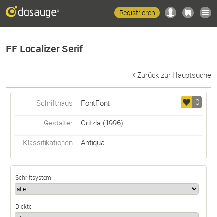
Registrieren
FF Localizer Serif
Zurück zur Hauptsuche
0
Schrifthaus
FontFont
Gestalter
Critzla
(1996)
Klassifikationen
Antiqua
Schriftsystem
Dickte