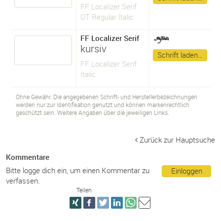
FF Localizer Serif
OT Regular Italic
FF Localizer Serif
kursiv
Schrift laden…
FF Localizer Serif
Italic
Ohne Gewähr. Die angegebenen Schrift- und Herstellerbezeichnungen
werden nur zur Identifikation genutzt und können markenrechtlich
geschützt sein. Weitere Angaben über die jeweiligen Links.
Zurück zur Hauptsuche
Kommentare
Bitte logge dich ein, um einen Kommentar zu
Einloggen
verfassen.
Teilen