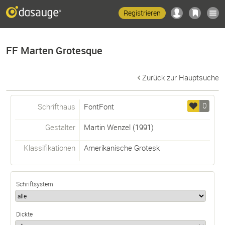
Registrieren
FF Marten Grotesque
Zurück zur Hauptsuche
0
Schrifthaus
FontFont
Gestalter
Martin Wenzel
(1991)
Klassifikationen
Amerikanische Grotesk
Schriftsystem
Dickte