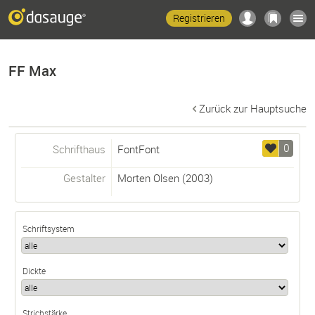
Registrieren
FF Max
Zurück zur Hauptsuche
0
Schrifthaus
FontFont
Gestalter
Morten Olsen
(2003)
Schriftsystem
Dickte
Strichstärke