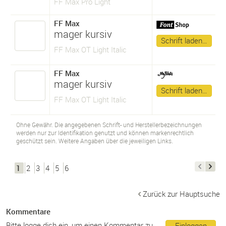
FF Max Pro Light
FF Max
mager kursiv
Schrift laden…
FF Max OT Light Italic
FF Max
mager kursiv
Schrift laden…
FF Max OT Light Italic
Ohne Gewähr. Die angegebenen Schrift- und Herstellerbezeichnungen
werden nur zur Identifikation genutzt und können markenrechtlich
geschützt sein. Weitere Angaben über die jeweiligen Links.
1
2
3
4
5
6
Zurück zur Hauptsuche
Kommentare
Bitte logge dich ein, um einen Kommentar zu
Einloggen