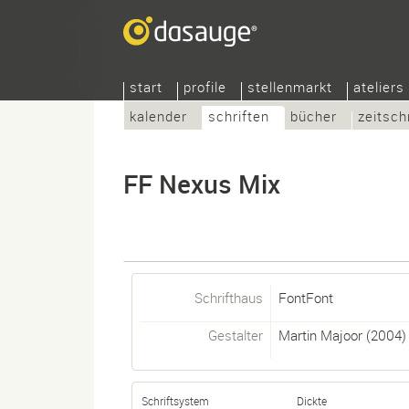
start
profile
stellenmarkt
ateliers
kalender
schriften
bücher
zeitsch
FF Nexus Mix
Schrifthaus
FontFont
Gestalter
Martin Majoor
(2004)
Schriftsystem
Dickte