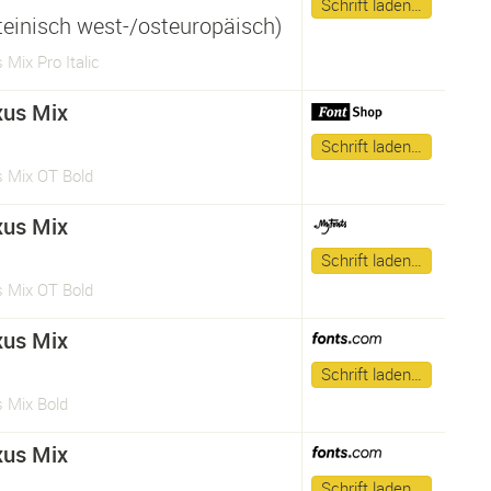
Schrift laden…
ateinisch west-/osteuropäisch)
Mix Pro Italic
us Mix
Schrift laden…
 Mix OT Bold
us Mix
Schrift laden…
 Mix OT Bold
us Mix
Schrift laden…
 Mix Bold
us Mix
Schrift laden…