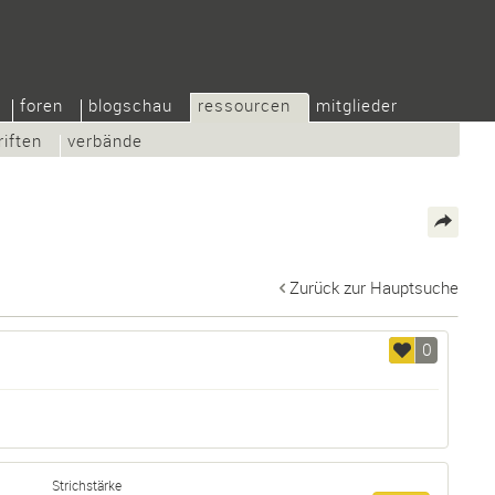
foren
blogschau
ressourcen
mitglieder
riften
verbände
Zurück zur Hauptsuche
0
Strichstärke