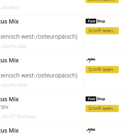
 Mix Bold
us Mix
Schrift laden…
ateinisch west-/osteuropäisch)
 Mix Pro Bold
us Mix
Schrift laden…
ateinisch west-/osteuropäisch)
 Mix Pro Bold
us Mix
rsiv
Schrift laden…
Mix OT Bold Italic
us Mix