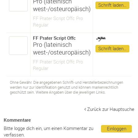
Pro (lateinisch
Schrift laden…
west-/osteuropäisch)
FF Prater Script Offc Pro
Regular
FF Prater Script Offc
Pro (lateinisch
Schrift laden…
west-/osteuropäisch)
FF Prater Script Offc Pro
Regular
Ohne Gewähr. Die angegebenen Schrift- und Herstellerbezeichnungen
werden nur zur Identifikation genutzt und können markenrechtlich
geschützt sein. Weitere Angaben über die jeweiligen Links.
Zurück zur Hauptsuche
Kommentare
Bitte logge dich ein, um einen Kommentar zu
Einloggen
verfassen.