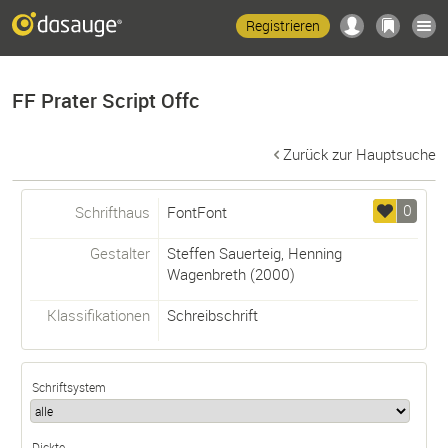
Registrieren
FF Prater Script Offc
Zurück zur Hauptsuche
0
Schrifthaus
FontFont
Gestalter
Steffen Sauerteig
,
Henning
Wagenbreth
(2000)
Klassifikationen
Schreibschrift
Schriftsystem
Dickte