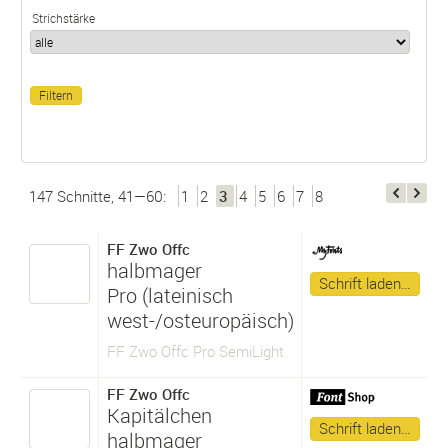
Strichstärke
147 Schnitte, 41—60:
1
2
3
4
5
6
7
8
FF Zwo Offc
halbmager
Schrift laden…
Pro (lateinisch
west-/osteuropäisch)
FF Zwo Offc Pro SemiLight
FF Zwo Offc
Kapitälchen
Schrift laden…
halbmager