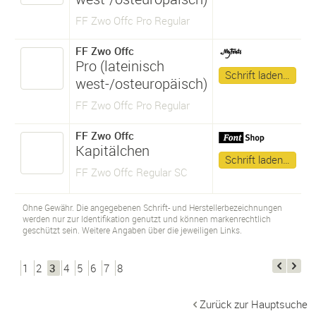
FF Zwo Offc Pro Regular
FF Zwo Offc
Pro (lateinisch
Schrift laden…
west-/osteuropäisch)
FF Zwo Offc Pro Regular
FF Zwo Offc
Kapitälchen
Schrift laden…
FF Zwo Offc Regular SC
Ohne Gewähr. Die angegebenen Schrift- und Herstellerbezeichnungen
werden nur zur Identifikation genutzt und können markenrechtlich
geschützt sein. Weitere Angaben über die jeweiligen Links.
1
2
3
4
5
6
7
8
Zurück zur Hauptsuche