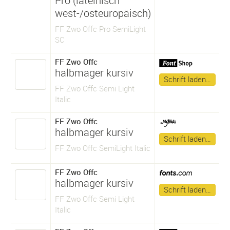
Pro (lateinisch
west-/osteuropäisch)
FF Zwo Offc Pro SemiLight
SC
FF Zwo Offc
halbmager kursiv
Schrift laden…
FF Zwo Offc Semi Light
Italic
FF Zwo Offc
halbmager kursiv
Schrift laden…
FF Zwo Offc SemiLight Italic
FF Zwo Offc
halbmager kursiv
Schrift laden…
FF Zwo Offc Semi Light
Italic