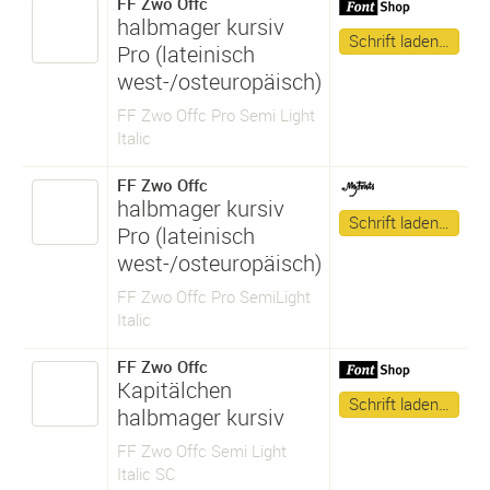
FF Zwo Offc
halbmager kursiv
Schrift laden…
Pro (lateinisch
west-/osteuropäisch)
FF Zwo Offc Pro Semi Light
Italic
FF Zwo Offc
halbmager kursiv
Schrift laden…
Pro (lateinisch
west-/osteuropäisch)
FF Zwo Offc Pro SemiLight
Italic
FF Zwo Offc
Kapitälchen
Schrift laden…
halbmager kursiv
FF Zwo Offc Semi Light
Italic SC