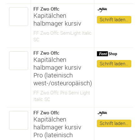
FF Zwo Offc
Kapitälchen
Schrift laden…
halbmager kursiv
FF Zwo Offc SemiLight Italic
SC
FF Zwo Offc
Kapitälchen
Schrift laden…
halbmager kursiv
Pro (lateinisch
west-/osteuropäisch)
FF Zwo Offc Pro Semi Light
Italic SC
FF Zwo Offc
Kapitälchen
Schrift laden…
halbmager kursiv
Pro (lateinisch