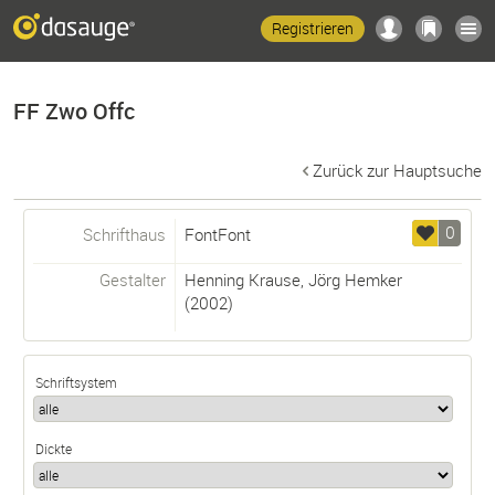
Registrieren
FF Zwo Offc
Zurück zur Hauptsuche
0
Schrifthaus
FontFont
Gestalter
Henning Krause
,
Jörg Hemker
(2002)
Schriftsystem
Dickte