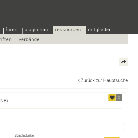
foren
blogschau
ressourcen
mitglieder
riften
verbände
Zurück zur Hauptsuche
0
TNB)
Strichstärke