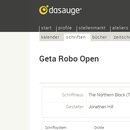
start
profile
stellenmarkt
ateliers
kalender
schriften
bücher
zeitsch
Geta Robo Open
Schrifthaus
The Northern Block (
Gestalter
Jonathan Hill
Schriftsystem
Dickte