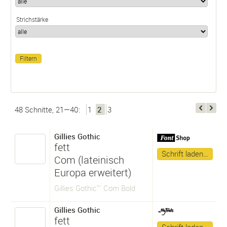
Strichstärke
48 Schnitte, 21—40:
1
2
3
Gillies Gothic
fett
Schrift laden…
Com (lateinisch
Europa erweitert)
Gillies Gothic™ Com Bold
Gillies Gothic
fett