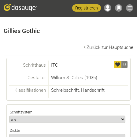
Registrieren
Gillies Gothic
Zurück zur Hauptsuche
0
Schrifthaus
ITC
Gestalter
William S. Gillies
(1935)
Klassifikationen
Schreibschrift
,
Handschrift
Schriftsystem
Dickte