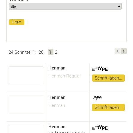
24 Schnitte, 1—20:
1
2
Henman
Henman Regular
Schrift laden…
Henman
Henman
Schrift laden…
Henman
osteuropäisch