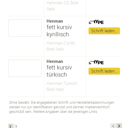
Henman CE Bold
Italic
Henman
fett kursiv
Schrift laden…
kyrillisch
Henman Cyrillic
Bold Italic
Henman
fett kursiv
Schrift laden…
türkisch
Henman Turkish
Bold Italic
Ohne Gewähr. Die angegebenen Schrift- und Herstellerbezeichnungen
werden nur zur Identifikation genutzt und können markenrechtlich
geschützt sein. Weitere Angaben über die jeweiligen Links.
1
2