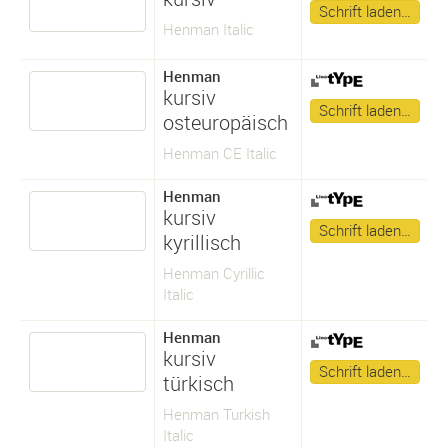
Schrift laden…
Henman Italic
Henman
kursiv
Schrift laden…
osteuropäisch
Henman CE Italic
Henman
kursiv
Schrift laden…
kyrillisch
Henman Cyrillic
Italic
Henman
kursiv
Schrift laden…
türkisch
Henman Turkish
Italic