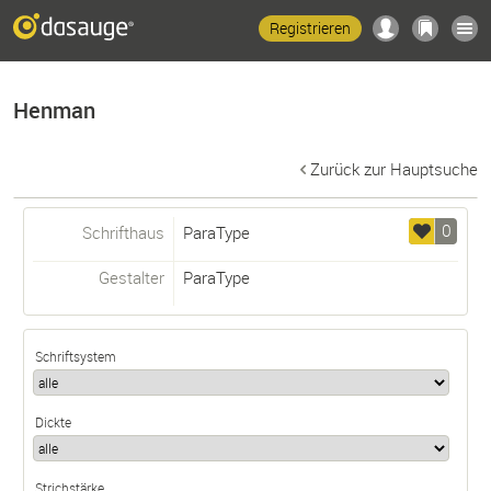
Registrieren
Henman
Zurück zur Hauptsuche
0
Schrifthaus
ParaType
Gestalter
ParaType
Schriftsystem
Dickte
Strichstärke