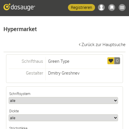
Registrieren
Hypermarket
Zurück zur Hauptsuche
0
Schrifthaus
Green Type
Gestalter
Dmitry Greshnev
Schriftsystem
Dickte
Strichstärke