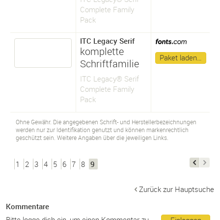
Complete Family
Pack
ITC Legacy Serif
komplette
Paket laden…
Schriftfamilie
ITC Legacy® Serif
Complete Family
Pack
Ohne Gewähr. Die angegebenen Schrift- und Herstellerbezeichnungen
werden nur zur Identifikation genutzt und können markenrechtlich
geschützt sein. Weitere Angaben über die jeweiligen Links.
1
2
3
4
5
6
7
8
9
Zurück zur Hauptsuche
Kommentare
Bitte logge dich ein, um einen Kommentar zu
Einloggen