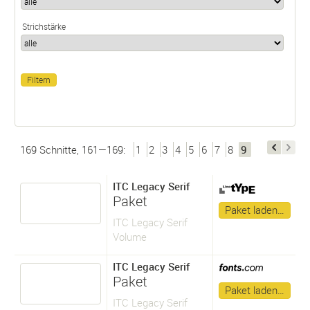
Strichstärke
169 Schnitte, 161—169:
1
2
3
4
5
6
7
8
9
ITC Legacy Serif
Paket
Paket laden…
ITC Legacy Serif
Volume
ITC Legacy Serif
Paket
Paket laden…
ITC Legacy Serif