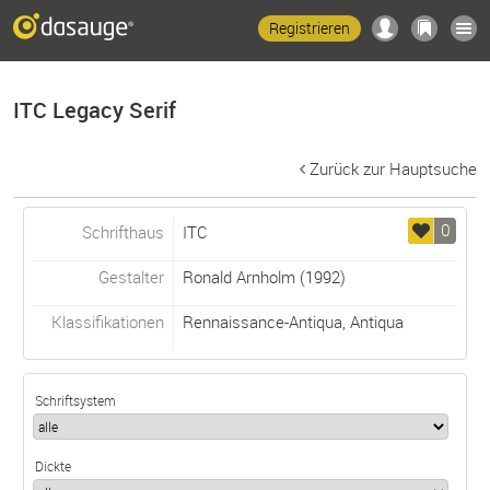
Registrieren
ITC Legacy Serif
Zurück zur Hauptsuche
0
Schrifthaus
ITC
Gestalter
Ronald Arnholm
(1992)
Klassifikationen
Rennaissance-Antiqua
,
Antiqua
Schriftsystem
Dickte