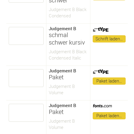
schwer
Judgement B Black
Condensed
Judgement B
schmal
Schrift laden…
schwer kursiv
Judgement B Black
Condensed Italic
Judgement B
Paket
Paket laden…
Judgement B
Volume
Judgement B
Paket
Paket laden…
Judgement B
Volume