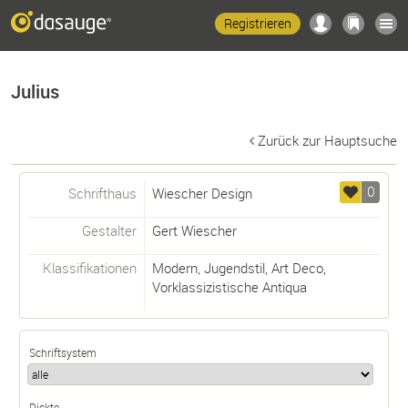
Registrieren
Julius
Zurück zur Hauptsuche
0
Schrifthaus
Wiescher Design
Gestalter
Gert Wiescher
Klassifikationen
Modern
,
Jugendstil
,
Art Deco
,
Vorklassizistische Antiqua
Schriftsystem
Dickte