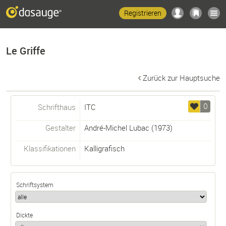
Registrieren
Le Griffe
Zurück zur Hauptsuche
0
Schrifthaus
ITC
Gestalter
André-Michel Lubac
(1973)
Klassifikationen
Kalligrafisch
Schriftsystem
Dickte