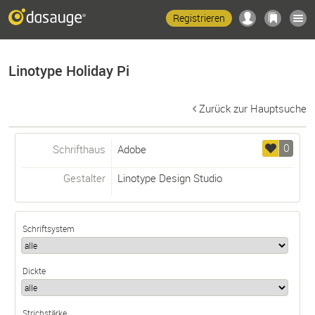
Registrieren
Linotype Holiday Pi
Zurück zur Hauptsuche
0
Schrifthaus
Adobe
Gestalter
Linotype Design Studio
Schriftsystem
Dickte
Strichstärke