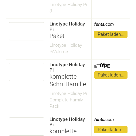
Linotype Holiday Pi
3
Linotype Holiday
Pi
Paket laden…
Paket
Linotype Holiday
PiVolume
Linotype Holiday
Pi
Paket laden…
komplette
Schriftfamilie
Linotype Holiday Pi
Complete Family
Pack
Linotype Holiday
Pi
Paket laden…
komplette