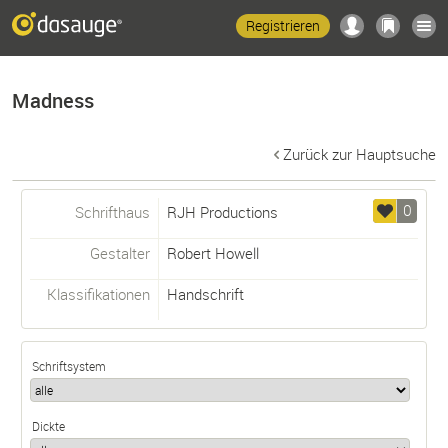
Registrieren
Madness
Zurück zur Hauptsuche
0
Schrifthaus
RJH Productions
Gestalter
Robert Howell
Klassifikationen
Handschrift
Schriftsystem
Dickte