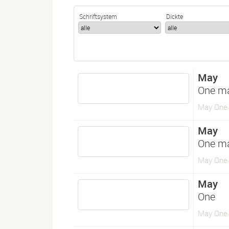
Schriftsystem
Dickte
May
One m
May One 
May
One m
May One 
May
One
May One