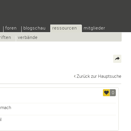
foren
blogschau
ressourcen
mitglieder
riften
verbände
Zurück zur Hauptsuche
0
emach
l