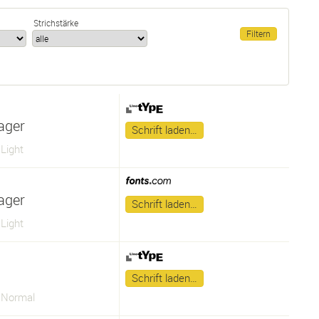
Strichstärke
ager
Schrift laden…
Light
ager
Schrift laden…
Light
Schrift laden…
 Normal