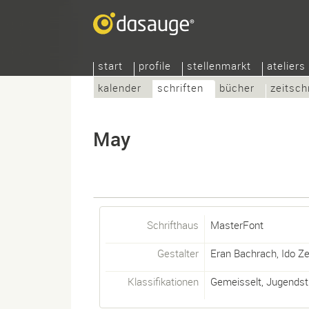
start
profile
stellenmarkt
ateliers
kalender
schriften
bücher
zeitsch
May
Schrifthaus
MasterFont
Gestalter
Eran Bachrach
,
Ido Z
Klassifikationen
Gemeisselt
,
Jugendsti