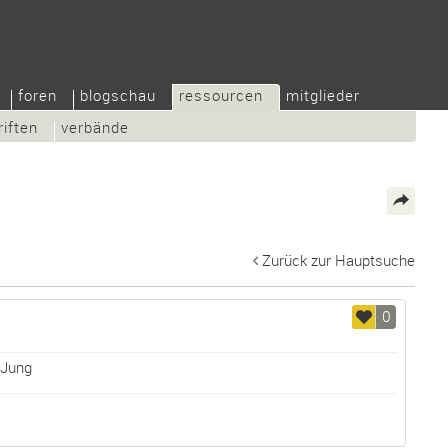
foren
blogschau
ressourcen
mitglieder
riften
verbände
Zurück zur Hauptsuche
0
 Jung