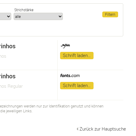
Strichstärke
inhos
Schrift laden…
hos
inhos
Schrift laden…
hos Regular
bezeichnungen werden nur zur Identifikation genutzt und können
ie jeweiligen Links.
Zurück zur Hauptsuche