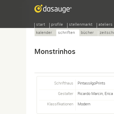
start
profile
stellenmarkt
ateliers
kalender
schriften
bücher
zeitsch
Monstrinhos
Schrifthaus
PintassilgoPrints
Gestalter
Ricardo Marcin
,
Erica
Klassifikationen
Modern