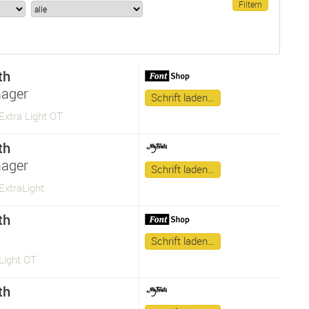
th
ager
Schrift laden…
Extra Light OT
th
ager
Schrift laden…
ExtraLight
th
Schrift laden…
Light OT
th