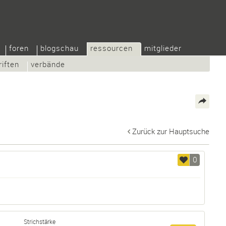
foren
blogschau
ressourcen
mitglieder
riften
verbände
Zurück zur Hauptsuche
0
Strichstärke