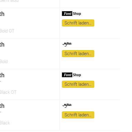
Semi Bold
th
Schrift laden…
Bold OT
th
Schrift laden…
Bold
th
r
Schrift laden…
Black OT
th
r
Schrift laden…
Black