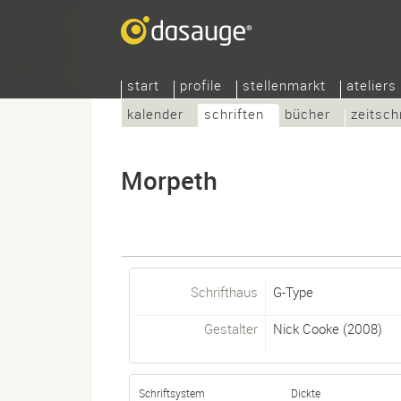
start
profile
stellenmarkt
ateliers
kalender
schriften
bücher
zeitsch
Morpeth
Schrifthaus
G-Type
Gestalter
Nick Cooke
(2008)
Schriftsystem
Dickte