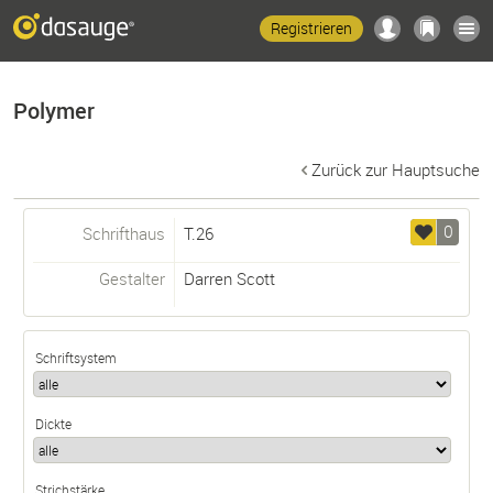
Registrieren
Polymer
Zurück zur Hauptsuche
0
Schrifthaus
T.26
Gestalter
Darren Scott
Schriftsystem
Dickte
Strichstärke