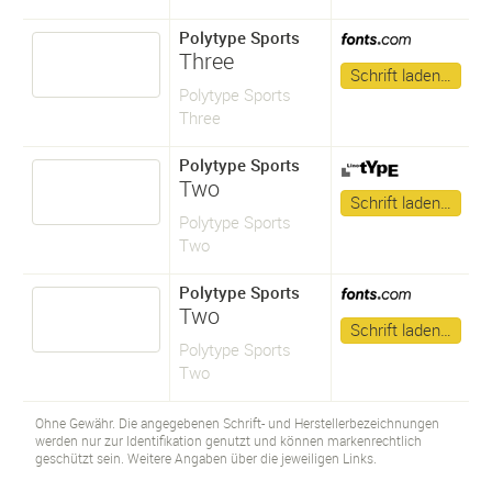
Polytype Sports
Three
Schrift laden…
Polytype Sports
Three
Polytype Sports
Two
Schrift laden…
Polytype Sports
Two
Polytype Sports
Two
Schrift laden…
Polytype Sports
Two
Ohne Gewähr. Die angegebenen Schrift- und Herstellerbezeichnungen
werden nur zur Identifikation genutzt und können markenrechtlich
geschützt sein. Weitere Angaben über die jeweiligen Links.