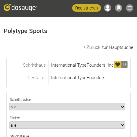
Registrieren
Polytype Sports
Zurück zur Hauptsuche
0
Schrifthaus
International TypeFounders, Inc.
Gestalter
International TypeFounders
Schriftsystem
Dickte
Strichstärke