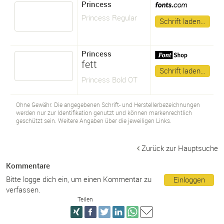
Princess
Princess Regular
Schrift laden…
Princess
fett
Schrift laden…
Princess Bold OT
Ohne Gewähr. Die angegebenen Schrift- und Herstellerbezeichnungen
werden nur zur Identifikation genutzt und können markenrechtlich
geschützt sein. Weitere Angaben über die jeweiligen Links.
Zurück zur Hauptsuche
Kommentare
Bitte logge dich ein, um einen Kommentar zu
Einloggen
verfassen.
Teilen