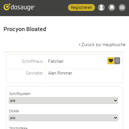
Registrieren
Procyon Bloated
Zurück zur Hauptsuche
0
Schrifthaus
Fatchair
Gestalter
Alan Rimmer
Schriftsystem
Dickte
Strichstärke