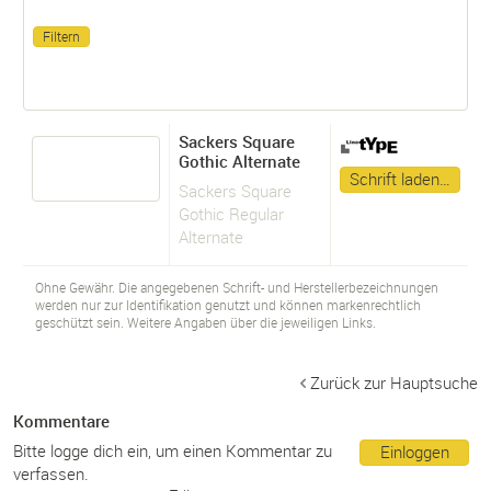
Sackers Square
Gothic Alternate
Schrift laden…
Sackers Square
Gothic Regular
Alternate
Ohne Gewähr. Die angegebenen Schrift- und Herstellerbezeichnungen
werden nur zur Identifikation genutzt und können markenrechtlich
geschützt sein. Weitere Angaben über die jeweiligen Links.
Zurück zur Hauptsuche
Kommentare
Bitte logge dich ein, um einen Kommentar zu
Einloggen
verfassen.