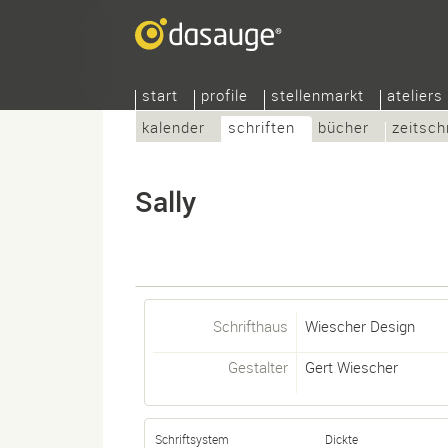
start
profile
stellenmarkt
ateliers
kalender
schriften
bücher
zeitsch
Sally
Schrifthaus
Wiescher Design
Gestalter
Gert Wiescher
Schriftsystem
Dickte