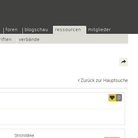
foren
blogschau
ressourcen
mitglieder
riften
verbände
Zurück zur Hauptsuche
0
Strichstärke