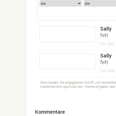
Sally
fett
Fat Sally
Sally
fett
Fat Sally
Ohne Gewähr. Die angegebenen Schrift- und Hersteller
markenrechtlich geschützt sein. Weitere Angaben über d
Kommentare