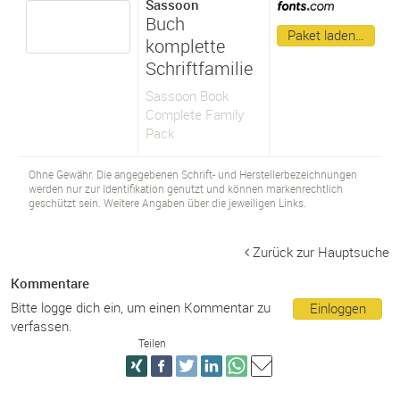
Sassoon
Buch
Paket laden…
komplette
Schriftfamilie
Sassoon Book
Complete Family
Pack
Ohne Gewähr. Die angegebenen Schrift- und Herstellerbezeichnungen
werden nur zur Identifikation genutzt und können markenrechtlich
geschützt sein. Weitere Angaben über die jeweiligen Links.
Zurück zur Hauptsuche
Kommentare
Bitte logge dich ein, um einen Kommentar zu
Einloggen
verfassen.
Teilen