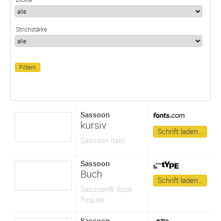
Strichstärke
Sassoon
kursiv
Schrift laden…
Sassoon Italic
Sassoon
Buch
Schrift laden…
Sassoon® Book
Regular
Sassoon