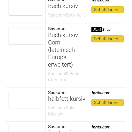
Buch kursiv
Schrift laden…
Sassoon Book Italic
Sassoon
Buch kursiv
Schrift laden…
Com
(lateinisch
Europa
erweitert)
Sassoon® Book
Com Italic
Sassoon
halbfett kursiv
Schrift laden…
Sassoon Italic
Medium
Sassoon