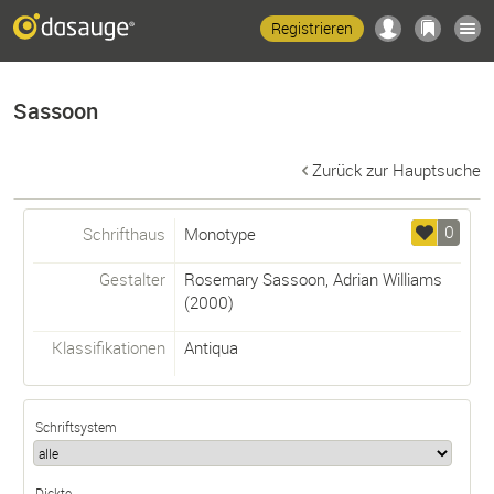
Registrieren
Sassoon
Zurück zur Hauptsuche
0
Schrifthaus
Monotype
Gestalter
Rosemary Sassoon
,
Adrian Williams
(2000)
Klassifikationen
Antiqua
Schriftsystem
Dickte