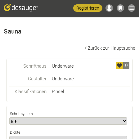
Registrieren
Sauna
Zurück zur Hauptsuche
0
Schrifthaus
Underware
Gestalter
Underware
Klassifikationen
Pinsel
Schriftsystem
Dickte