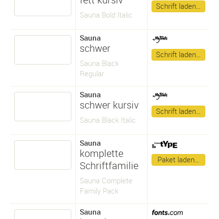
Schrift laden…
Sauna Bold Italic
Sauna
schwer
Schrift laden…
Sauna Black
Regular
Sauna
schwer kursiv
Schrift laden…
Sauna Black Italic
Sauna
komplette
Paket laden…
Schriftfamilie
Sauna Complete
Family Pack
Sauna