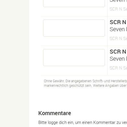
SCR N Se
SCR N
Seven 
SCR N Se
SCR N
Seven b
SCR N Se
Ohne Gewähr. Die angegebenen Schrift- und Hersteller
markenrechtlich geschützt sein. Weitere Angaben über d
Kommentare
Bitte logge dich ein, um einen Kommentar zu ve