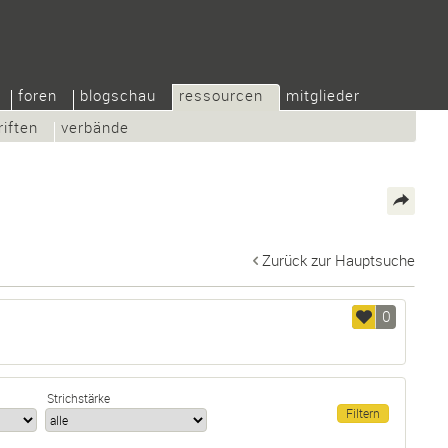
foren
blogschau
ressourcen
mitglieder
riften
verbände
Zurück zur Hauptsuche
0
Strichstärke