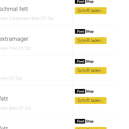
schmal fett
Schrift laden…
ven Condensed Bold OT Std
extramager
Schrift laden…
ven Thin OT Std
Schrift laden…
ven OT Std
fett
Schrift laden…
ven Bold OT Std
fett