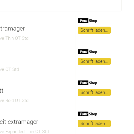
xtramager
Schrift laden…
ve Thin OT Std
Schrift laden…
ve OT Std
tt
Schrift laden…
ve Bold OT Std
reit extramager
Schrift laden…
ve Expanded Thin OT Std