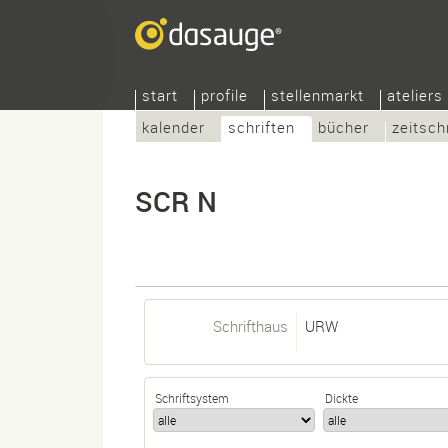
start
profile
stellenmarkt
ateliers
kalender
schriften
bücher
zeitsch
SCR N
Schrifthaus
URW
Schriftsystem
Dickte