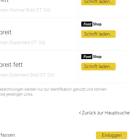
Schrift laden…
ven Normal Bold OT Std
breit
Schrift laden…
ven Expanded OT Std
reit fett
Schrift laden…
ven Extended Bold OT Std
bezeichnungen werden nur zur Identifikation genutzt und können
ie jeweiligen Links.
Zurück zur Hauptsuche
rfassen.
Einloggen