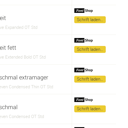
eit
Schrift laden…
ve Expanded OT Std
eit fett
Schrift laden…
ve Extended Bold OT Std
schmal extramager
Schrift laden…
ven Condensed Thin OT Std
schmal
Schrift laden…
ven Condensed OT Std