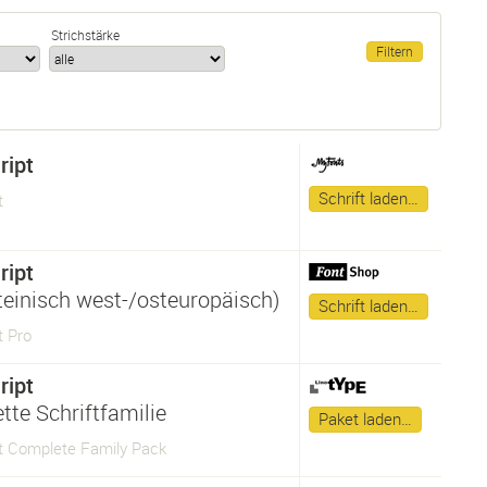
Strichstärke
ript
Schrift laden…
t
ript
ateinisch west-/osteuropäisch)
Schrift laden…
t Pro
ript
tte Schriftfamilie
Paket laden…
pt Complete Family Pack