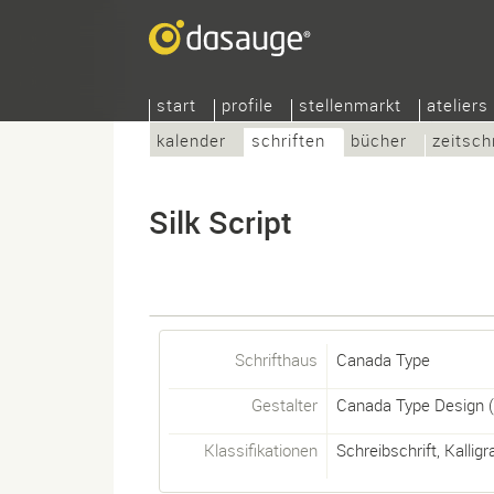
start
profile
stellenmarkt
ateliers
kalender
schriften
bücher
zeitsch
Silk Script
Schrifthaus
Canada Type
Gestalter
Canada Type Design
(
Klassifikationen
Schreibschrift
,
Kalligr