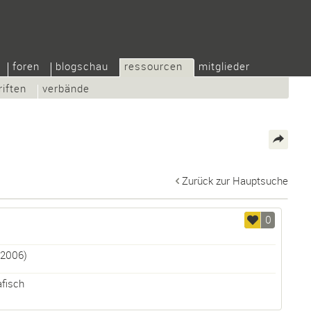
foren
blogschau
ressourcen
mitglieder
riften
verbände
Zurück zur Hauptsuche
0
2006)
afisch