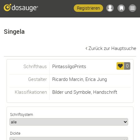
Registrieren
Singela
Zurück zur Hauptsuche
0
Schrifthaus
PintassilgoPrints
Gestalter
Ricardo Marcin
,
Erica Jung
Klassifikationen
Bilder und Symbole
,
Handschrift
Schriftsystem
Dickte