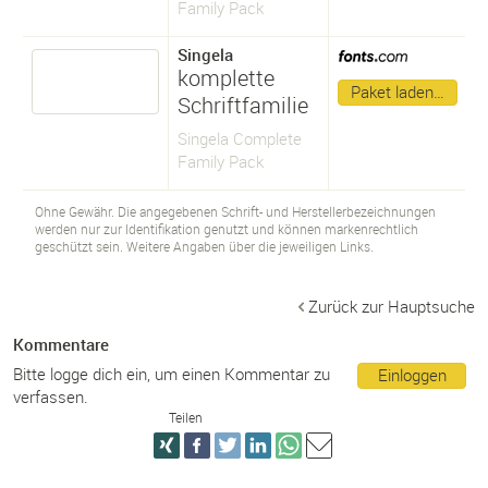
Family Pack
Singela
komplette
Paket laden…
Schriftfamilie
Singela Complete
Family Pack
Ohne Gewähr. Die angegebenen Schrift- und Herstellerbezeichnungen
werden nur zur Identifikation genutzt und können markenrechtlich
geschützt sein. Weitere Angaben über die jeweiligen Links.
Zurück zur Hauptsuche
Kommentare
Bitte logge dich ein, um einen Kommentar zu
Einloggen
verfassen.
Teilen