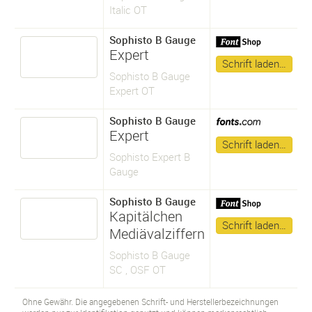
Italic OT
Sophisto B Gauge
Expert
Schrift laden…
Sophisto B Gauge
Expert OT
Sophisto B Gauge
Expert
Schrift laden…
Sophisto Expert B
Gauge
Sophisto B Gauge
Kapitälchen
Schrift laden…
Mediävalziffern
Sophisto B Gauge
SC , OSF OT
Ohne Gewähr. Die angegebenen Schrift- und Herstellerbezeichnungen