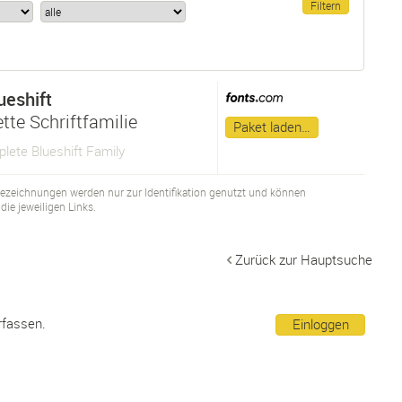
ueshift
tte Schriftfamilie
Paket laden…
lete Blueshift Family
bezeichnungen werden nur zur Identifikation genutzt und können
ie jeweiligen Links.
Zurück zur Hauptsuche
rfassen.
Einloggen