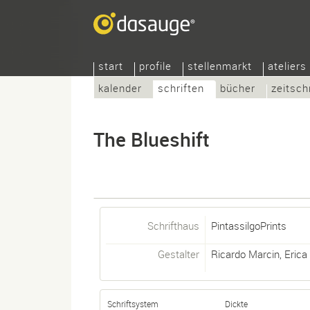
start
profile
stellenmarkt
ateliers
kalender
schriften
bücher
zeitsch
The Blueshift
Schrifthaus
PintassilgoPrints
Gestalter
Ricardo Marcin
,
Erica
Schriftsystem
Dickte