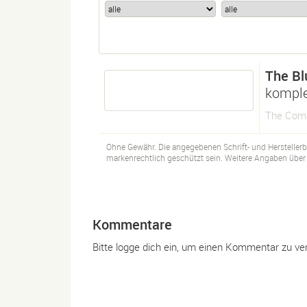
The Bl
komple
The Comp
Ohne Gewähr. Die angegebenen Schrift- und Hersteller
markenrechtlich geschützt sein. Weitere Angaben über d
Kommentare
Bitte logge dich ein, um einen Kommentar zu ve