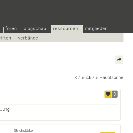
foren
blogschau
ressourcen
mitglieder
riften
verbände
Zurück zur Hauptsuche
0
 Jung
Strichstärke