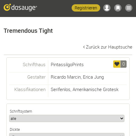
Registrieren
Tremendous Tight
Zurück zur Hauptsuche
0
Schrifthaus
PintassilgoPrints
Gestalter
Ricardo Marcin
,
Erica Jung
Klassifikationen
Serifenlos
,
Amerikanische Grotesk
Schriftsystem
Dickte