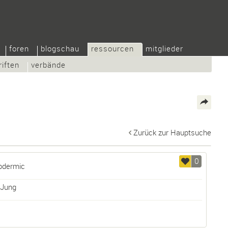
foren
blogschau
ressourcen
mitglieder
riften
verbände
Zurück zur Hauptsuche
0
podermic
 Jung