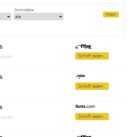
Strichstärke
s
Schrift laden…
Regular
s
Schrift laden…
s
Schrift laden…
Regular