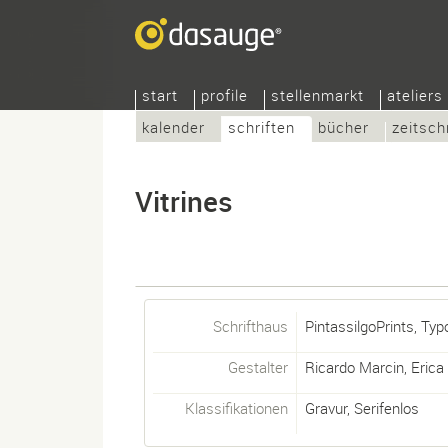
start
profile
stellenmarkt
ateliers
kalender
schriften
bücher
zeitsch
Vitrines
Schrifthaus
PintassilgoPrints, Ty
Gestalter
Ricardo Marcin
,
Erica
Klassifikationen
Gravur
,
Serifenlos