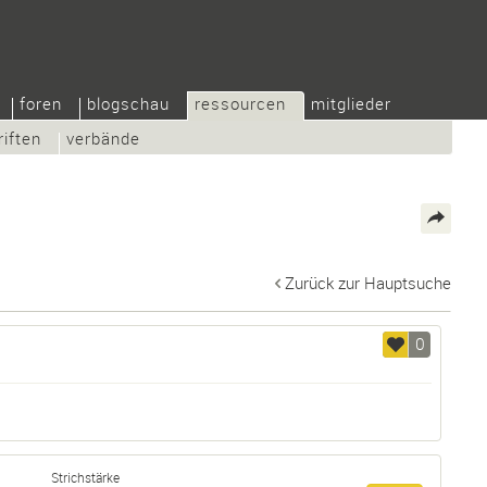
foren
blogschau
ressourcen
mitglieder
riften
verbände
Zurück zur Hauptsuche
0
Strichstärke