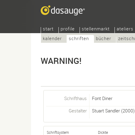
start
profile
stellenmarkt
ateliers
kalender
schriften
bücher
zeitsch
WARNING!
Schrifthaus
Font Diner
Gestalter
Stuart Sandler
(2000)
Schriftsystem
Dickte