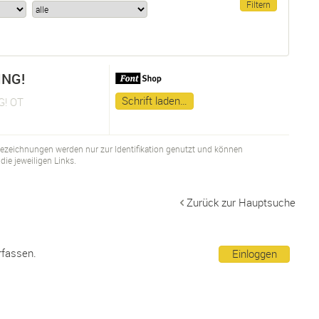
NG!
Schrift laden…
! OT
bezeichnungen werden nur zur Identifikation genutzt und können
ie jeweiligen Links.
Zurück zur Hauptsuche
rfassen.
Einloggen