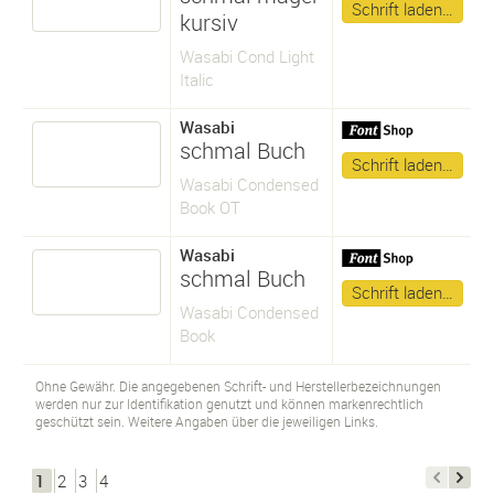
Schrift laden…
kursiv
Wasabi Cond Light
Italic
Wasabi
schmal Buch
Schrift laden…
Wasabi Condensed
Book OT
Wasabi
schmal Buch
Schrift laden…
Wasabi Condensed
Book
Ohne Gewähr. Die angegebenen Schrift- und Herstellerbezeichnungen
werden nur zur Identifikation genutzt und können markenrechtlich
geschützt sein. Weitere Angaben über die jeweiligen Links.
1
2
3
4