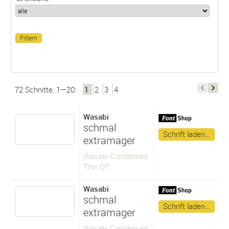
72 Schnitte, 1—20:
1
2
3
4
Wasabi
schmal
Schrift laden…
extramager
Wasabi Condensed
Thin OT
Wasabi
schmal
Schrift laden…
extramager
Wasabi Condensed