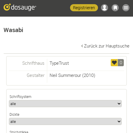
Registrieren
Wasabi
Zurück zur Hauptsuche
0
Schrifthaus
TypeTrust
Gestalter
Neil Summerour
(2010)
Schriftsystem
Dickte
Strichstärke