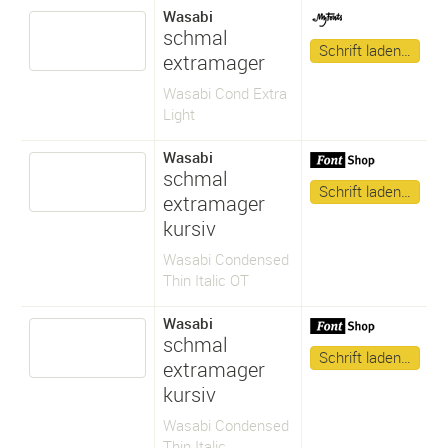
Wasabi
schmal
Schrift laden…
extramager
Wasabi Cond Extra
Light
Wasabi
schmal
Schrift laden…
extramager
kursiv
Wasabi Condensed
Thin Italic OT
Wasabi
schmal
Schrift laden…
extramager
kursiv
Wasabi Condensed
Thin Italic