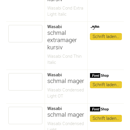
Wasabi Cond Extra
Light Italic
Wasabi
schmal
Schrift laden…
extramager
kursiv
Wasabi Cond Thin
Italic
Wasabi
schmal mager
Schrift laden…
Wasabi Condensed
Light OT
Wasabi
schmal mager
Schrift laden…
Wasabi Condensed
Light