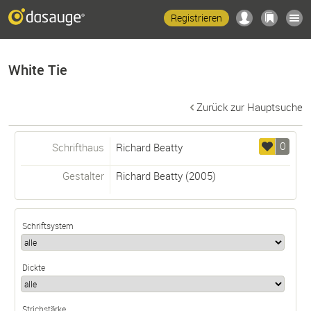
Registrieren
White Tie
Zurück zur Hauptsuche
0
Schrifthaus
Richard Beatty
Gestalter
Richard Beatty
(2005)
Schriftsystem
Dickte
Strichstärke