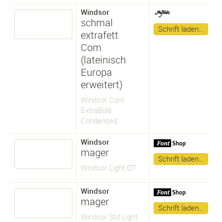
Windsor
schmal
Schrift laden…
extrafett
Com
(lateinisch
Europa
erweitert)
Windsor Com
ExtraBold
Condensed
Windsor
mager
Schrift laden…
Windsor Light OT
Windsor
mager
Schrift laden…
Windsor Std Light