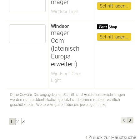
mager
Schrift laden…
Windsor Light
Windsor
mager
Schrift laden…
Com
(lateinisch
Europa
erweitert)
Windsor™ Com
Light
Ohne Gewähr. Die angegebenen Schrift- und Herstellerbezeichnungen
werden nur zur Identifikation genutzt und können markenrechtlich
geschützt sein. Weitere Angaben über die jeweiligen Links.
1
2
3
Zurück zur Hauptsuche