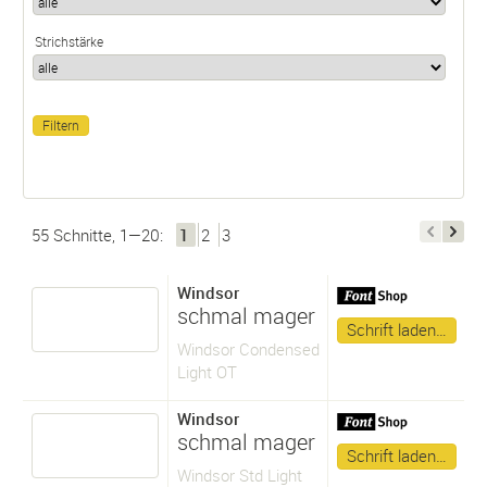
Strichstärke
55 Schnitte, 1—20:
1
2
3
Windsor
schmal mager
Schrift laden…
Windsor Condensed
Light OT
Windsor
schmal mager
Schrift laden…
Windsor Std Light