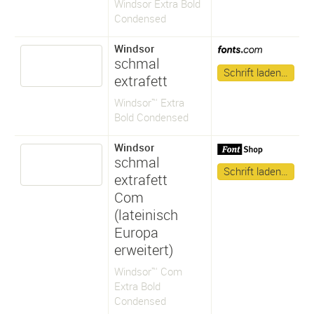
Windsor Extra Bold
Condensed
Windsor
schmal
Schrift laden…
extrafett
Windsor™ Extra
Bold Condensed
Windsor
schmal
Schrift laden…
extrafett
Com
(lateinisch
Europa
erweitert)
Windsor™ Com
Extra Bold
Condensed