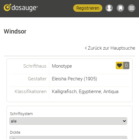
Registrieren
Windsor
Zurück zur Hauptsuche
0
Schrifthaus
Monotype
Gestalter
Eleisha Pechey
(1905)
Klassifikationen
Kalligrafisch
,
Egyptienne
,
Antiqua
Schriftsystem
Dickte