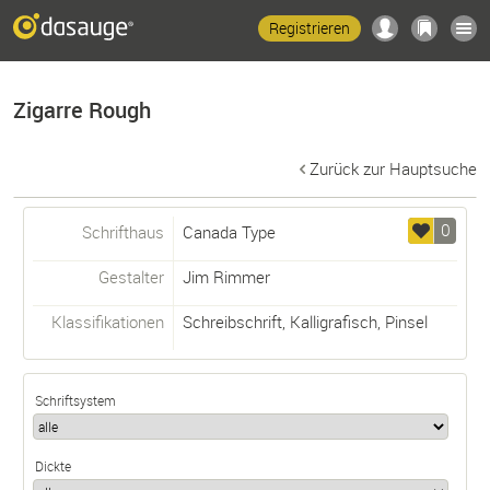
Registrieren
Zigarre Rough
Zurück zur Hauptsuche
0
Schrifthaus
Canada Type
Gestalter
Jim Rimmer
Klassifikationen
Schreibschrift
,
Kalligrafisch
,
Pinsel
Schriftsystem
Dickte