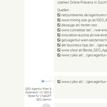
starken Online-Präsenz in Suc
Quellen:
netzundwerke.de/agenturen/g
www.mining.ooe.gv.at/GEO_A
dasauge.at/-texter-seo
www.connektar.de/…/wie-eine
innovation-austria.at/wie-ein
geo-agentur-wien-oesterrei
der-business-tipp.de/…/geo-a
www.steyr.at/Beste_GEO_Age
www.cylex.at/…/geo-agentur-w
www.cylex.at/…/geo-agentur-w
GEO Agentur Wien &
Österreich |
KI SEO &
Texter für ChatGPT
SEO, Gemini