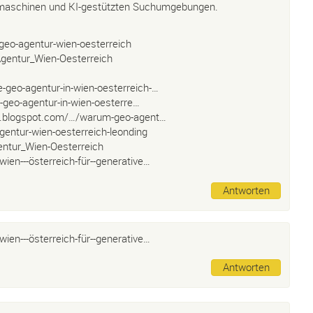
hmaschinen und KI-gestützten Suchumgebungen.
eo-agentur-wien-oesterreich
gentur_Wien-Oesterreich
-geo-agentur-in-wien-oesterreich-…
e-geo-agentur-in-wien-oesterre…
ch.blogspot.com/…/warum-geo-agent…
gentur-wien-oesterreich-leonding
ntur_Wien-Oesterreich
ien---österreich-für--generative…
Antworten
ien---österreich-für--generative…
Antworten