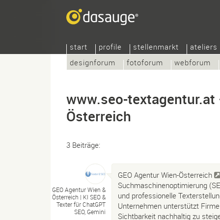
start
profile
stellenmarkt
ateliers
designforum
fotoforum
webforum
www.seo-textagentur.at
Österreich
3 Beiträge:
GEO Agentur Wien-Österreich
Suchmaschinenoptimierung (SEO
GEO Agentur Wien &
und professionelle Texterstellun
Österreich |
KI SEO &
Texter für ChatGPT
Unternehmen unterstützt Firmen,
SEO, Gemini
Sichtbarkeit nachhaltig zu stei