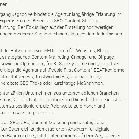
nen.
fgang Jagsch verbindet die Agentur langjährige Erfahrung im
 Expertise in den Bereichen SEO, Content-Strategie,
führung. Der Fokus liegt auf der Erstellung hochwertiger
derungen moderner Suchmaschinen als auch den Bedürfnissen
die Entwicklung von SEO-Texten für Websites, Blogs,
 strategisches Content Marketing, Onpage- und Offpage-
sowie die Optimierung für KI-Suchsysteme und generative
 legt die Agentur auf „People First Content“, EEAT-konforme
Authoritativeness, Trustworthiness) und nachhaltige
veraltete SEO-Tricks oder kurzfristige Maßnahmen.
ntur zählen Unternehmen aus unterschiedlichen Branchen,
ismus, Gesundheit, Technologie und Dienstleistung. Ziel ist es,
ten zu positionieren, die Reichweite zu erhöhen und
 und Umsatz zu generieren.
z aus SEO, GEO, Content Marketing und strategischer
ur Österreich zu den etablierten Anbietern für digitale
igen Raum und begleitet Unternehmen auf dem Weg zu einer