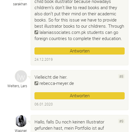
child book illustrator because nowadays
sarakhan
childrern’s don’t like to read books and they
also don’t put their mind on their academic
books. So for this issue we have to provide
best illustrator books to our childrens. Through
lalaniassociates.com.pk
students can go
foreign countries to complete their education.
Antworten
24.12.2019
Vielleicht die hier.
#8
rebecca-meyer.de
Welters, Lars
Antworten
06.01.2020
Hallo, falls Du noch keinen Illustrator
#9
gefunden hast, mein Portfolio ist auf
Wagner,