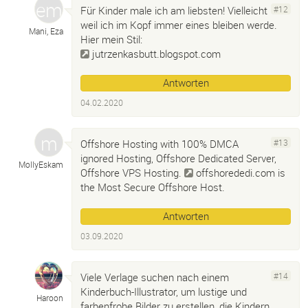
Für Kinder male ich am liebsten! Vielleicht
#12
weil ich im Kopf immer eines bleiben werde.
Mani, Eza
Hier mein Stil:
jutrzenkasbutt.blogspot.com
Antworten
04.02.2020
Offshore Hosting with 100% DMCA
#13
ignored Hosting, Offshore Dedicated Server,
MollyEskam
Offshore VPS Hosting.
offshorededi.com
is
the Most Secure Offshore Host.
Antworten
03.09.2020
Viele Verlage suchen nach einem
#14
Kinderbuch-Illustrator, um lustige und
Haroon
farbenfrohe Bilder zu erstellen, die Kindern